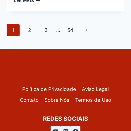
LER MAIS
DE
LEITE
CONDENSADO
CREMOSO
Navegação
Página
1
2
3
…
54
da
Seguinte
Página
Política de Privacidade
Aviso Legal
Contato
Sobre Nós
Termos de Uso
REDES SOCIAIS