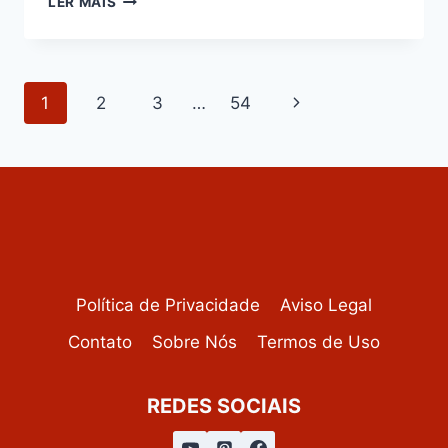
LER MAIS
DE
LEITE
CONDENSADO
CREMOSO
Navegação
Página
1
2
3
…
54
da
Seguinte
Página
Política de Privacidade
Aviso Legal
Contato
Sobre Nós
Termos de Uso
REDES SOCIAIS