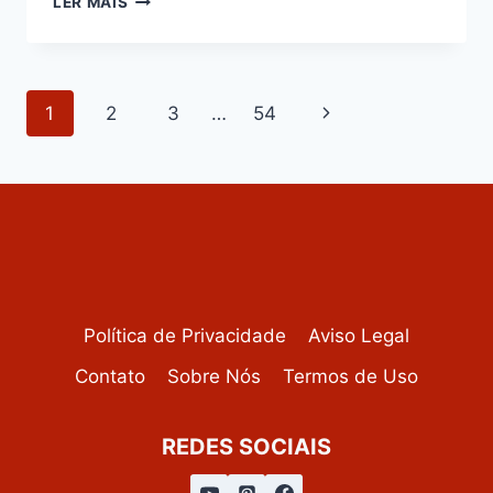
LER MAIS
DE
LEITE
CONDENSADO
CREMOSO
Navegação
Página
1
2
3
…
54
da
Seguinte
Página
Política de Privacidade
Aviso Legal
Contato
Sobre Nós
Termos de Uso
REDES SOCIAIS